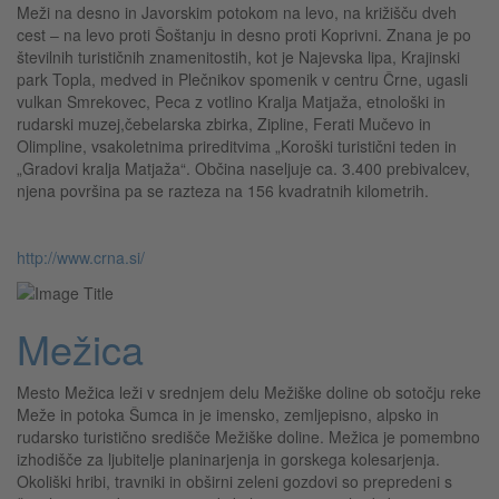
Meži na desno in Javorskim potokom na levo, na križišču dveh
cest – na levo proti Šoštanju in desno proti Koprivni. Znana je po
številnih turističnih znamenitostih, kot je Najevska lipa, Krajinski
park Topla, medved in Plečnikov spomenik v centru Črne, ugasli
vulkan Smrekovec, Peca z votlino Kralja Matjaža, etnološki in
rudarski muzej,čebelarska zbirka, Zipline, Ferati Mučevo in
Olimpline, vsakoletnima prireditvima „Koroški turistični teden in
„Gradovi kralja Matjaža“. Občina naseljuje ca. 3.400 prebivalcev,
njena površina pa se razteza na 156 kvadratnih kilometrih.
http://www.crna.si/
Mežica
Mesto Mežica leži v srednjem delu Mežiške doline ob sotočju reke
Meže in potoka Šumca in je imensko, zemljepisno, alpsko in
rudarsko turistično središče Mežiške doline. Mežica je pomembno
izhodišče za ljubitelje planinarjenja in gorskega kolesarjenja.
Okoliški hribi, travniki in obširni zeleni gozdovi so prepredeni s