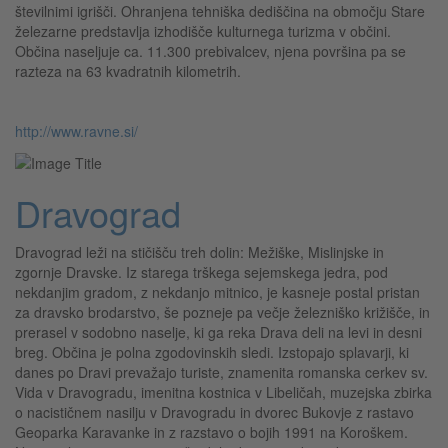
številnimi igrišči. Ohranjena tehniška dediščina na območju Stare
železarne predstavlja izhodišče kulturnega turizma v občini.
Občina naseljuje ca. 11.300 prebivalcev, njena površina pa se
razteza na 63 kvadratnih kilometrih.
http://www.ravne.si/
Dravograd
Dravograd leži na stičišču treh dolin: Mežiške, Mislinjske in
zgornje Dravske. Iz starega trškega sejemskega jedra, pod
nekdanjim gradom, z nekdanjo mitnico, je kasneje postal pristan
za dravsko brodarstvo, še pozneje pa večje železniško križišče, in
prerasel v sodobno naselje, ki ga reka Drava deli na levi in desni
breg. Občina je polna zgodovinskih sledi. Izstopajo splavarji, ki
danes po Dravi prevažajo turiste, znamenita romanska cerkev sv.
Vida v Dravogradu, imenitna kostnica v Libeličah, muzejska zbirka
o nacističnem nasilju v Dravogradu in dvorec Bukovje z rastavo
Geoparka Karavanke in z razstavo o bojih 1991 na Koroškem.