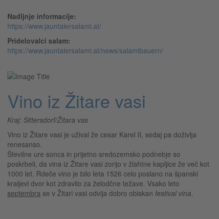
Nadljnje informacije:
https://www.jauntalersalami.at/
Pridelovalci salam:
https://www.jauntalersalami.at/news/salamibauern/
Vino iz Žitare vasi
Kraj: Sittersdorf/Žitara vas
Vino iz Žitare vasi je užival že cesar Karel II, sedaj pa doživlja
renesanso.
Številne ure sonca in prijetno sredozemsko podnebje so
poskrbeli, da vina iz Žitare vasi zorijo v žlahtne kapljice že več kot
1000 let. Rdeče vino je bilo leta 1526 celo poslano na španski
kraljevi dvor kot zdravilo za želodčne težave. Vsako leto
septembra
se v Žitari vasi odvija dobro obiskan
festival vina
.