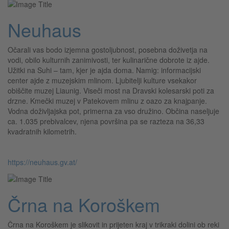
Neuhaus
Očarali vas bodo izjemna gostoljubnost, posebna doživetja na
vodi, obilo kulturnih zanimivosti, ter kulinarične dobrote iz ajde.
Užitki na Suhi – tam, kjer je ajda doma. Namig: informacijski
center ajde z muzejskim mlinom. Ljubitelji kulture vsekakor
obiščite muzej Liaunig. Viseči most na Dravski kolesarski poti za
drzne. Kmečki muzej v Patekovem mlinu z oazo za knajpanje.
Vodna doživljajska pot, primerna za vso družino. Občina naseljuje
ca. 1.035 prebivalcev, njena površina pa se razteza na 36,33
kvadratnih kilometrih.
https://neuhaus.gv.at/
Črna na Koroškem
Črna na Koroškem je slikovit in prijeten kraj v trikraki dolini ob reki