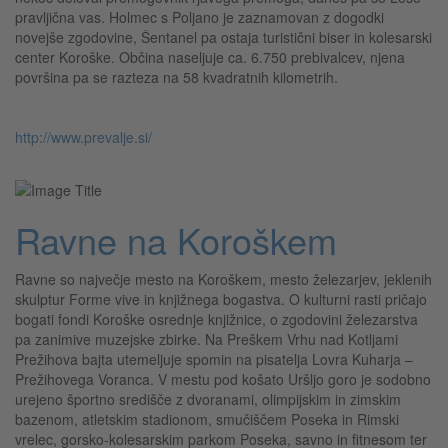
pravljična vas. Holmec s Poljano je zaznamovan z dogodki
novejše zgodovine, Šentanel pa ostaja turistični biser in kolesarski
center Koroške. Občina naseljuje ca. 6.750 prebivalcev, njena
površina pa se razteza na 58 kvadratnih kilometrih.
http://www.prevalje.si/
Ravne na Koroškem
Ravne so največje mesto na Koroškem, mesto železarjev, jeklenih
skulptur Forme vive in knjižnega bogastva. O kulturni rasti pričajo
bogati fondi Koroške osrednje knjižnice, o zgodovini železarstva
pa zanimive muzejske zbirke. Na Preškem Vrhu nad Kotljami
Prežihova bajta utemeljuje spomin na pisatelja Lovra Kuharja –
Prežihovega Voranca. V mestu pod košato Uršljo goro je sodobno
urejeno športno središče z dvoranami, olimpijskim in zimskim
bazenom, atletskim stadionom, smučiščem Poseka in Rimski
vrelec, gorsko-kolesarskim parkom Poseka, savno in fitnesom ter