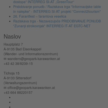
dostopa" INTERREG SI-AT „GreenTour“
Pridobivanje ponudb / Raziskava trga "Informacijske table
in nalepke" - INTERREG SI-AT projekt "Connect2tourism"
26. Farantfest – farantova veselica
Raziskava trga - Nezavezujoče PRIDOBIVANJE PONUDB
"Zunanji strokovnjak" INTERREG IT-AT EGTC-NET
Naslov
Hauptplatz 7
A-9135 Bad Eisenkappel
(Wander- und Informationszentrum)
✉︎ wandern@geopark-karawanken.at
+43 42 38/8239-15
Tichoja 15
A-9133 Sittersdorf
(Verwaltungszentrum)
✉︎ office@geopark-karawanken.at
+43 664 88220157