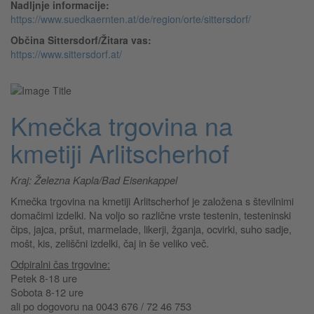
Nadljnje informacije:
https://www.suedkaernten.at/de/region/orte/sittersdorf/
Občina Sittersdorf/Žitara vas:
https://www.sittersdorf.at/
Kmečka trgovina na
kmetiji Arlitscherhof
Kraj: Železna Kapla/Bad Eisenkappel
Kmečka trgovina na kmetiji Arlitscherhof je založena s številnimi
domačimi izdelki. Na voljo so različne vrste testenin, testeninski
čips, jajca, pršut, marmelade, likerji, žganja, ocvirki, suho sadje,
mošt, kis, zeliščni izdelki, čaj in še veliko več.
Odpiralni čas trgovine:
Petek 8-18 ure
Sobota 8-12 ure
ali po dogovoru na 0043 676 / 72 46 753