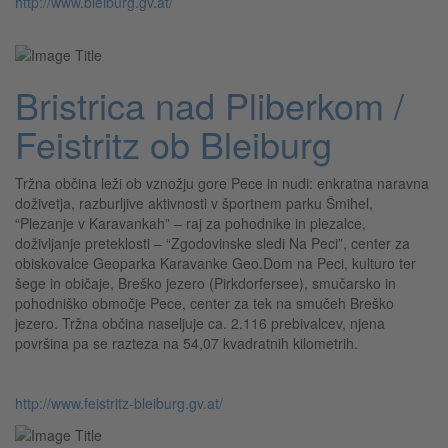
http://www.bleiburg.gv.at/
Bristrica nad Pliberkom /
Feistritz ob Bleiburg
Tržna občina leži ob vznožju gore Pece in nudi: enkratna naravna
doživetja, razburljive aktivnosti v športnem parku Šmihel,
“Plezanje v Karavankah” – raj za pohodnike in plezalce,
doživljanje preteklosti – “Zgodovinske sledi Na Peci”, center za
obiskovalce Geoparka Karavanke Geo.Dom na Peci, kulturo ter
šege in običaje, Breško jezero (Pirkdorfersee), smučarsko in
pohodniško območje Pece, center za tek na smučeh Breško
jezero. Tržna občina naseljuje ca. 2.116 prebivalcev, njena
površina pa se razteza na 54,07 kvadratnih kilometrih.
http://www.feistritz-bleiburg.gv.at/