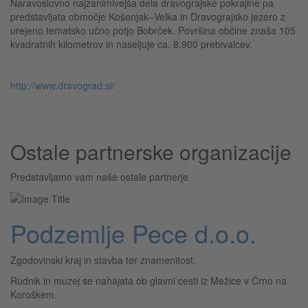
Naravoslovno najzanimivejša dela dravograjske pokrajine pa
predstavljata območje Košenjak–Velka in Dravograjsko jezero z
urejeno tematsko učno potjo Bobrček. Površina občine znaša 105
kvadratnih kilometrov in naseljuje ca. 8.900 prebivalcev.
http://www.dravograd.si/
Ostale partnerske organizacije
Predstavljamo vam naše ostale partnerje
Podzemlje Pece d.o.o.
Zgodovinski kraj in stavba ter znamenitost.
Rudnik in muzej se nahajata ob glavni cesti iz Mežice v Črno na
Koroškem.