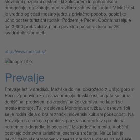
številnimi gozdnimi cestami, ki kolesarjem in pohodnikom
omogočajo, da izbirajo med različno zahtevnimi potmi. V Mežici si
je vredno ogledati mestno jedro s privlačno podobo, geološko
učno pot ter turistični rudnik “Podzemlje Pece”. Občina naseljuje
ca. 3.600 prebivalcev, njena površina pa se razteza na 26
kvadratnih kilometrih.
http://www.mezica.si/
Prevalje
Prevalje leži v središču Mežiške doline, obkroženo z Uršljo goro in
Peco. Zgodovino kraja zaznamujejo rimski časi, bogata kulturna
dediščina, predvsem pa zgodovina železarstva, po kateri se
mesto imenuje. Tu je delovala Mohorjeva družba, v osnovni šoli
se je rodila ideja o bralni znački, slovenski kulturni posebnosti. Na
Prevaljah se nahaja spominski park s spomeniki v spomin na
pomembne dogodke in osebnosti iz zgodovine mesta. V občini
potekajo odmevna turistična jesenska srečanja. Na Lešah je
nekoč deloval premogovnik rjavega premoga, danes pa so Leše