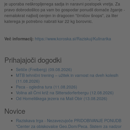
je uporaba neškropljenega sadja in naravni postopek vretja. Za
pravo dobrodošlico pa vam bo gospodar ponudil domače žganje -
nemalokrat najbolj cenjen in dragocen "črničov šnops", za liter
katerega je potrebno nabrati kar 22 kg borovnic.
Več informacij:
https://www.koroska.si/Raziskuj/Kulinarika
Prihajajoči dogodki
Setiče (Freiberg) (09.08.2026)
MTB tehnični trening – užitek in varnost na dveh kolesih
(11.08.2026)
Peca - ogledna tura (11.08.2026)
Volina ali Črni križ na Sittersdorferbergu (12.08.2026)
Od Homeliškega jezera na Mali Obir (13.08.2026)
Novice
Raziskava trga - Nezavezujoče PRIDOBIVANJE PONUDB
"Center za obiskovalce Geo.Dom/Peca. Sistem za nadzor