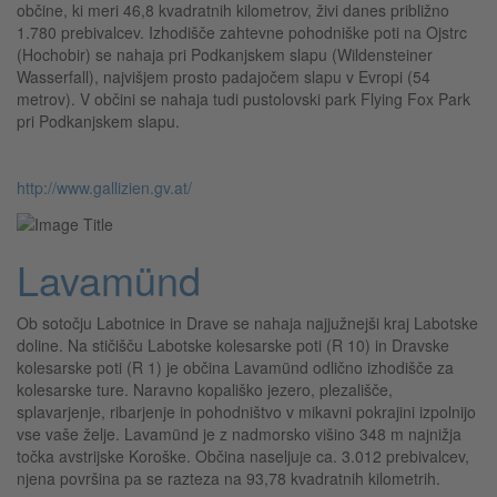
občine, ki meri 46,8 kvadratnih kilometrov, živi danes približno
1.780 prebivalcev. Izhodišče zahtevne pohodniške poti na Ojstrc
(Hochobir) se nahaja pri Podkanjskem slapu (Wildensteiner
Wasserfall), najvišjem prosto padajočem slapu v Evropi (54
metrov). V občini se nahaja tudi pustolovski park Flying Fox Park
pri Podkanjskem slapu.
http://www.gallizien.gv.at/
Lavamünd
Ob sotočju Labotnice in Drave se nahaja najjužnejši kraj Labotske
doline. Na stičišču Labotske kolesarske poti (R 10) in Dravske
kolesarske poti (R 1) je občina Lavamünd odlično izhodišče za
kolesarske ture. Naravno kopališko jezero, plezališče,
splavarjenje, ribarjenje in pohodništvo v mikavni pokrajini izpolnijo
vse vaše želje. Lavamünd je z nadmorsko višino 348 m najnižja
točka avstrijske Koroške. Občina naseljuje ca. 3.012 prebivalcev,
njena površina pa se razteza na 93,78 kvadratnih kilometrih.