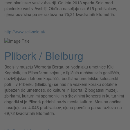
med planinske vasi v Avstriji. Od leta 2013 spada Sele med
planinske vasi v Avstriji. Občina naseljuje ca. 615 prebivalcev,
njena površina pa se razteza na 75,31 kvadratnih kilometrih.
http://www.zell-sele.at/
Pliberk / Bleiburg
Bodisi v muzeju Wernerja Berga, pri vodnjaku umetnice Kiki
Kogelnik, na Pliberškem sejmu, v tipičnih meščanskih gostiščih,
doživljajskem letnem kopališču bodisi na umetniško-kolesarski
poti – v Pliberku (Bleiburg) se nas na vsakem koraku dotakne
ljubezen do umetnosti, do kulture in športa. Z bogatimi muzeji,
zbirkami, kulturnimi spomeniki in s številnimi koncerti in kulturnimi
dogodki si je Pliberk pridobil naziv mesta kulture. Mestna občina
naseljuje ca. 4.043 prebivalcev, njena površina pa se razteza na
69,72 kvadratnih kilometrih.