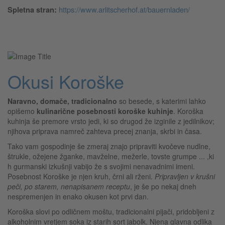
https://www.arlitscherhof.at/bauernladen/
Spletna stran:
Okusi Koroške
Naravno, domače, tradicionalno
so besede, s katerimi lahko
opišemo
kulinarične posebnosti koroške kuhinje
. Koroška
kuhinja še premore vrsto jedi, ki so drugod že izginile z jedilnikov;
njihova priprava namreč zahteva precej znanja, skrbi in časa.
Tako vam gospodinje še zmeraj znajo pripraviti kvočeve nudlne,
štrukle, ožejene žganke, mavželne, mežerle, tovste grumpe ... ,ki
h gurmanski izkušnji vabijo že s svojimi nenavadnimi imeni.
Posebnost Koroške je njen kruh, črni ali rženi.
Pripravljen v krušni
peči,
po starem, nenapisanem receptu
, je še po nekaj dneh
nespremenjen in enako okusen kot prvi dan.
Koroška slovi po odličnem moštu, tradicionalni pijači, pridobljeni z
alkoholnim vretjem soka iz starih sort jabolk. Njena glavna odlika