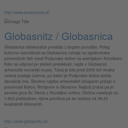
http://www.lavamuend.at/
Globasnitz / Globasnica
Globasnica obiskovalce privablja z bogato ponudbo. Poleg
kulturne raznolikosti se Globasnica nahaja na zgodovinsko
pomembnih tleh sredi Podjunske doline na avstrijskem Koroškem.
Kdor se odpravi po sledeh preteklosti, najde v Globasnici
arheološki romarski muzej. Tukaj je bila pred 2000 leti rimska
cestna postaja Juenna, po kateri je Podjunska dolina dobila
današnje ime. Številne najdbe arheoloških izkopanin pričajo o
prisotnosti Keltov, Rimljanov in Slovanov. Najbolj znana pa je
seveda gora Sv. Heme z Rozalijino votlino. Občina naseljuje ca.
1.603 prebivalcev, njena površina pa se razteza na 38,43
kvadratnih kilometrih.
http://www.globasnitz.at/