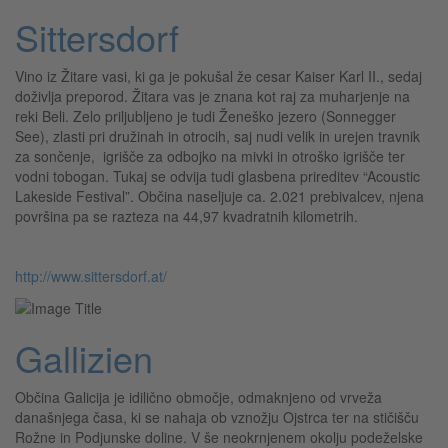
Sittersdorf
Vino iz Žitare vasi, ki ga je pokušal že cesar Kaiser Karl II., sedaj
doživlja preporod. Žitara vas je znana kot raj za muharjenje na
reki Beli. Zelo priljubljeno je tudi Ženeško jezero (Sonnegger
See), zlasti pri družinah in otrocih, saj nudi velik in urejen travnik
za sončenje, igrišče za odbojko na mivki in otroško igrišče ter
vodni tobogan. Tukaj se odvija tudi glasbena prireditev “Acoustic
Lakeside Festival”. Občina naseljuje ca. 2.021 prebivalcev, njena
površina pa se razteza na 44,97 kvadratnih kilometrih.
http://www.sittersdorf.at/
Gallizien
Občina Galicija je idilično območje, odmaknjeno od vrveža
današnjega časa, ki se nahaja ob vznožju Ojstrca ter na stičišču
Rožne in Podjunske doline. V še neokrnjenem okolju podeželske