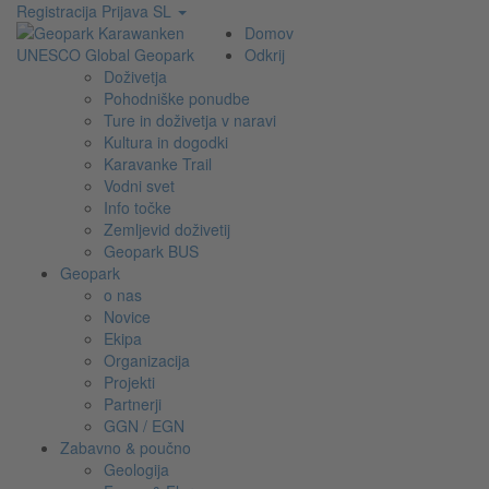
Registracija
Prijava
SL
Domov
Odkrij
Doživetja
Pohodniške ponudbe
Ture in doživetja v naravi
Kultura in dogodki
Karavanke Trail
Vodni svet
Info točke
Zemljevid doživetij
Geopark BUS
Geopark
o nas
Novice
Ekipa
Organizacija
Projekti
Partnerji
GGN / EGN
Zabavno & poučno
Geologija