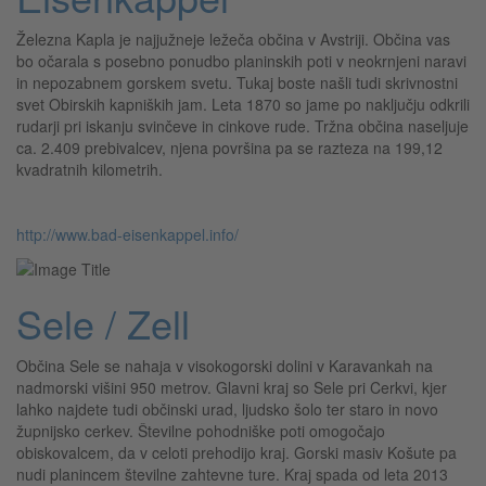
Železna Kapla je najjužneje ležeča občina v Avstriji. Občina vas
bo očarala s posebno ponudbo planinskih poti v neokrnjeni naravi
in nepozabnem gorskem svetu. Tukaj boste našli tudi skrivnostni
svet Obirskih kapniških jam. Leta 1870 so jame po naključju odkrili
rudarji pri iskanju svinčeve in cinkove rude. Tržna občina naseljuje
ca. 2.409 prebivalcev, njena površina pa se razteza na 199,12
kvadratnih kilometrih.
http://www.bad-eisenkappel.info/
Sele / Zell
Občina Sele se nahaja v visokogorski dolini v Karavankah na
nadmorski višini 950 metrov. Glavni kraj so Sele pri Cerkvi, kjer
lahko najdete tudi občinski urad, ljudsko šolo ter staro in novo
župnijsko cerkev. Številne pohodniške poti omogočajo
obiskovalcem, da v celoti prehodijo kraj. Gorski masiv Košute pa
nudi planincem številne zahtevne ture. Kraj spada od leta 2013