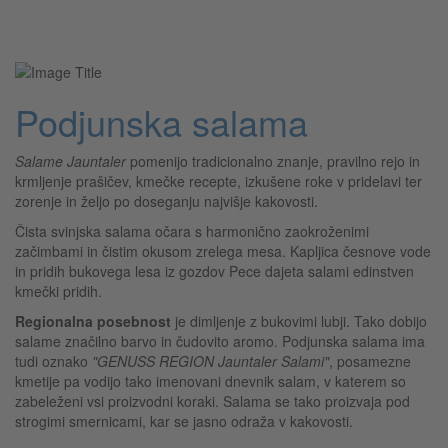
Podjunska salama
Salame Jauntaler
pomenijo tradicionalno znanje, pravilno rejo in
krmljenje prašičev, kmečke recepte, izkušene roke v pridelavi ter
zorenje in željo po doseganju najvišje kakovosti.
Čista svinjska salama očara s harmonično zaokroženimi
začimbami in čistim okusom zrelega mesa. Kapljica česnove vode
in pridih bukovega lesa iz gozdov Pece dajeta salami edinstven
kmečki pridih.
Regionalna posebnost
je dimljenje z bukovimi lubji. Tako dobijo
salame značilno barvo in čudovito aromo. Podjunska salama ima
tudi oznako
"GENUSS REGION Jauntaler Salami"
, posamezne
kmetije pa vodijo tako imenovani dnevnik salam, v katerem so
zabeleženi vsi proizvodni koraki. Salama se tako proizvaja pod
strogimi smernicami, kar se jasno odraža v kakovosti.