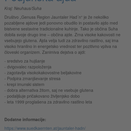
Kraj: Neuhaus/Suha
Društvo „Genuss Region Jauntaler Had´n“ je že nekoliko
pozabljene ajdove jedi ponovno obudilo in postavilo ajdo med
bistvene sestavine tradicionalne kuhinje. Tako je občina Suha
dobila svoje drugo ime – občina ajde. Zrna visoke kakovosti ne
vsebujejo glutena. Ajda velja tudi za zdravilno rastlino, saj ima
visoko hranilno in energetsko vrednost ter pozitivno vpliva na
človeski organizem. Zanimiva dejstva o ajdi:
- sredstvo za hujšanje
- dvigovalec razpoloženja
- zagotavlja visokokakovostne beljakovine
- Podpira zmanjševanje stresa
- krepi imunski sistem
- dobra alternativa žitom, saj ne vsebuje glutena
- podaljšuje pričakovano življenjsko dobo
- leta 1999 proglašena za zdravilno rastlino leta
Dodatne informacije:
https://www.suedkaernten.at/jauntaler-hadn/