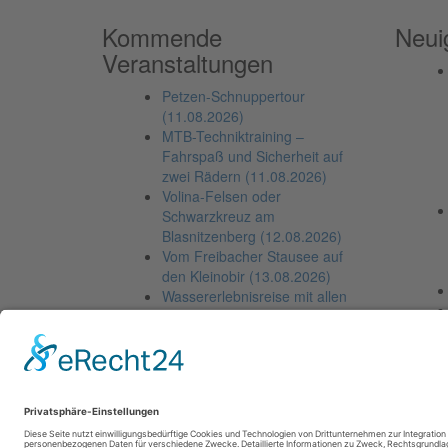
Kommende
Neui
Veranstaltungen
Petzen-Schnuppertour
(11.08.2026)
MTB-Techniktraining –
Fahrspaß und Sicherheit auf
zwei Rädern (11.08.2026)
Volina-Felsen oder
Schwarzkreuz am
Blasnitzenberg (12.08.2026)
Vom Freibacher Stausee auf
den Kleinobir (13.08.2026)
Wassererlebnisreise mit allen
Sinnen (13.08.2026)