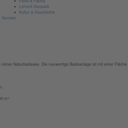
Flora & Fauna
Lernort Geopark
Kultur & Geschichte
Kontakt
n reiner Naturbadesee. Die neuwertige Badeanlage ist mit einer Fläch
en
00 m³