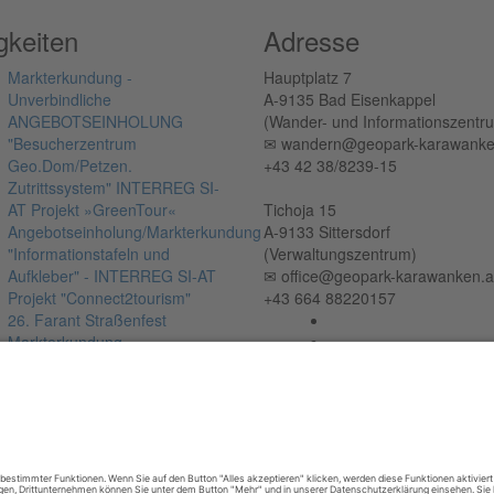
gkeiten
Adresse
Markterkundung -
Hauptplatz 7
Unverbindliche
A-9135 Bad Eisenkappel
ANGEBOTSEINHOLUNG
(Wander- und Informationszentr
"Besucherzentrum
✉︎ wandern@geopark-karawanke
Geo.Dom/Petzen.
+43 42 38/8239-15
Zutrittssystem" INTERREG SI-
AT Projekt »GreenTour«
Tichoja 15
Angebotseinholung/Markterkundung
A-9133 Sittersdorf
"Informationstafeln und
(Verwaltungszentrum)
Aufkleber" - INTERREG SI-AT
✉︎ office@geopark-karawanken.a
Projekt "Connect2tourism"
+43 664 88220157
26. Farant Straßenfest
Markterkundung -
Unverbindliche
ANGEBOTSEINHOLUNG
"Identifizierung und
vergleichende Analyse
grenzüberschreitender
Hindernisse in EVTZ – Externer