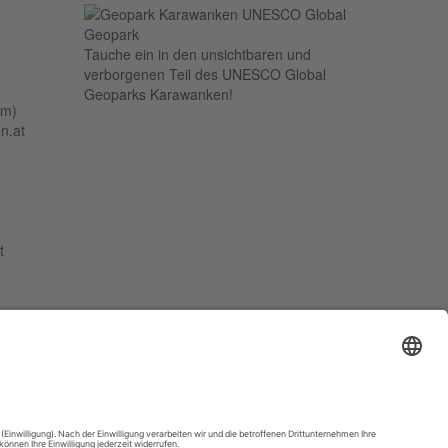
Tauche ein in den unsichtbaren und
verborgenen Teil des UNESCO Global
Geoparks Karawanken!
um)
n.at
t