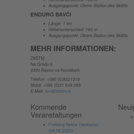
Ausgangspunkt: Obere Station des Skilifts
ENDURO BAVČI
Länge: 1 km
Höhenunterschied: 160 m
Ausgangspunkt: Obere Station des Skilifts
MEHR INFORMATIONEN:
ZKŠTM
Na Gradu 6
2390 Ravne na Koroškem
Telefon: +386 (0)8221219
Mobil: +386 (0)31 648 088
E-Mail:
timi@zkstm.si
Kommende
Neui
Veranstaltungen
Freiberg Setiče (Setitsche)
(09.08.2026)