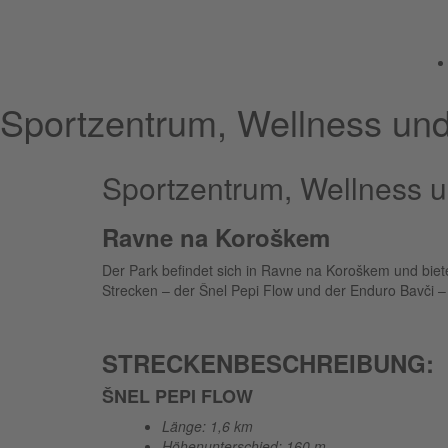
Sportzentrum, Wellness un
Sportzentrum, Wellness 
Ravne na Koroškem
Der Park befindet sich in Ravne na Koroškem und biet
Strecken – der Šnel Pepi Flow und der Enduro Bavči – 
STRECKENBESCHREIBUNG:
ŠNEL PEPI FLOW
Länge: 1,6 km
Höhenunterschied: 160 m